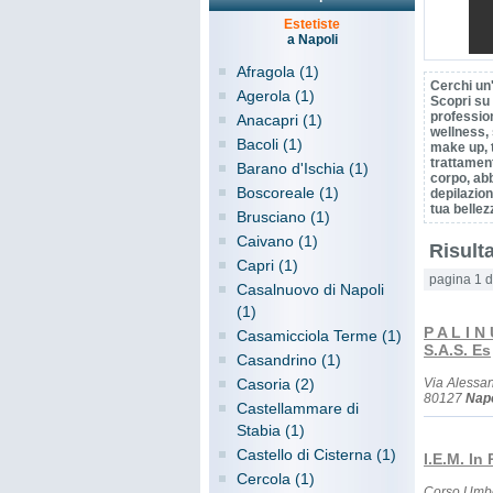
Estetiste
a Napoli
Afragola (1)
Cerchi un'
Agerola (1)
Scopri su 
profession
Anacapri (1)
wellness, 
Bacoli (1)
make up, 
trattamen
Barano d'Ischia (1)
corpo, ab
Boscoreale (1)
depilazion
tua bellez
Brusciano (1)
Caivano (1)
Risulta
Capri (1)
pagina 1 d
Casalnuovo di Napoli
(1)
P A L I N
Casamicciola Terme (1)
S.A.S. Es
Casandrino (1)
Casoria (2)
Via Alessan
80127
Napo
Castellammare di
Stabia (1)
Castello di Cisterna (1)
I.E.M. In
Cercola (1)
Corso Umbe