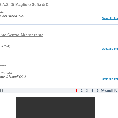
.A.S. Di Magliulo Sofia & C.
ale
e del Greco
(NA)
Dettaglio Im
iente Centro Abbronzante
li
(NA)
Dettaglio Im
aria
 Pianura
no di Napoli
(NA)
Dettaglio Im
i 8
1
2
3
4
5
[Avanti]
[U