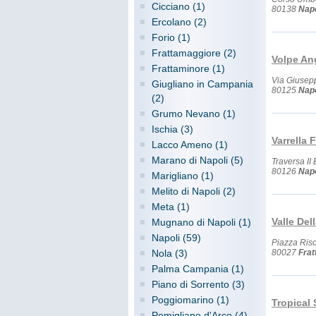
Cicciano (1)
80138
Napo
Ercolano (2)
Forio (1)
Frattamaggiore (2)
Volpe An
Frattaminore (1)
Via Giusep
Giugliano in Campania
80125
Napo
(2)
Grumo Nevano (1)
Ischia (3)
Varrella 
Lacco Ameno (1)
Marano di Napoli (5)
Traversa I
80126
Napo
Marigliano (1)
Melito di Napoli (2)
Meta (1)
Valle Del
Mugnano di Napoli (1)
Napoli (59)
Piazza Risc
Nola (3)
80027
Fra
Palma Campania (1)
Piano di Sorrento (3)
Poggiomarino (1)
Tropical
Pomigliano d'Arco (4)