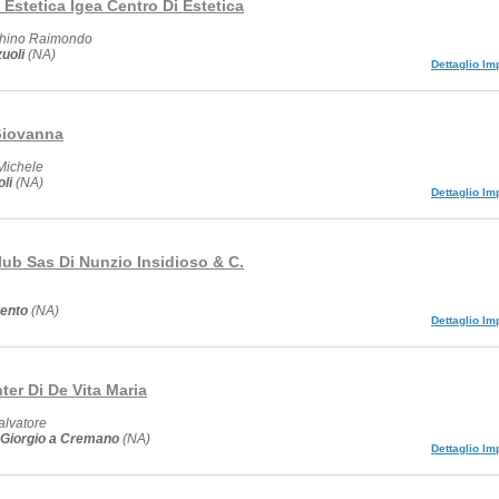
 Estetica Igea Centro Di Estetica
chino Raimondo
uoli
(NA)
Dettaglio Im
iovanna
 Michele
li
(NA)
Dettaglio Im
lub Sas Di Nunzio Insidioso & C.
ento
(NA)
Dettaglio Im
ter Di De Vita Maria
alvatore
 Giorgio a Cremano
(NA)
Dettaglio Im