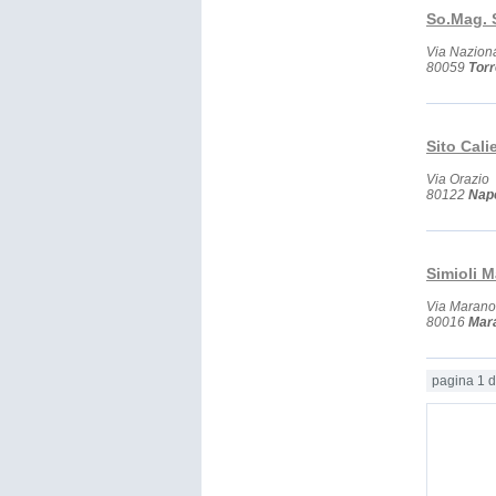
So.Mag. S
Via Nazion
80059
Torr
Sito Cal
Via Orazio
80122
Napo
Simioli M
Via Marano
80016
Mara
pagina 1 d