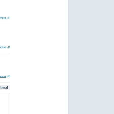
presa
presa
presa
ltima]