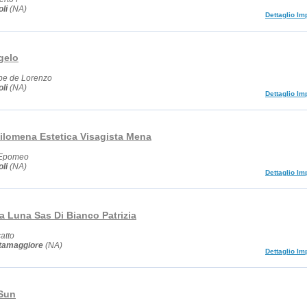
li
(NA)
Dettaglio Im
gelo
pe de Lorenzo
li
(NA)
Dettaglio Im
Filomena Estetica Visagista Mena
I Epomeo
li
(NA)
Dettaglio Im
la Luna Sas Di Bianco Patrizia
atto
ttamaggiore
(NA)
Dettaglio Im
 Sun