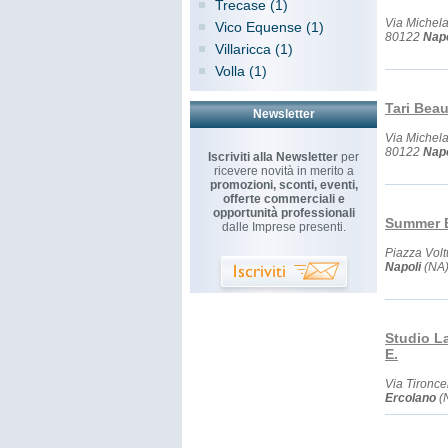
Trecase (1)
Via Michel
Vico Equense (1)
80122
Napo
Villaricca (1)
Volla (1)
Tari Bea
Newsletter
Via Michel
80122
Napo
Iscriviti alla Newsletter
per
ricevere novità in merito a
promozioni, sconti, eventi,
offerte commerciali e
opportunità professionali
Summer 
dalle Imprese presenti.
Piazza Vol
Napoli
(NA
Studio L
E.
Via Tironcel
Ercolano
(