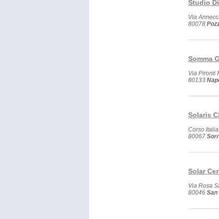
Studio Di
Via Annec
80078
Pozz
Somma G
Via Pironti
80133
Napo
Solaris C
Corso Italia
80067
Sorr
Solar Cen
Via Rosa S
80046
San