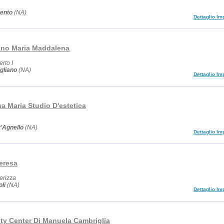
ento
(NA)
Dettaglio Im
no Maria Maddalena
rto I
gliano
(NA)
Dettaglio Im
a Maria Studio D'estetica
'Agnello
(NA)
Dettaglio Im
eresa
erizza
li
(NA)
Dettaglio Im
uty Center Di Manuela Cambriglia