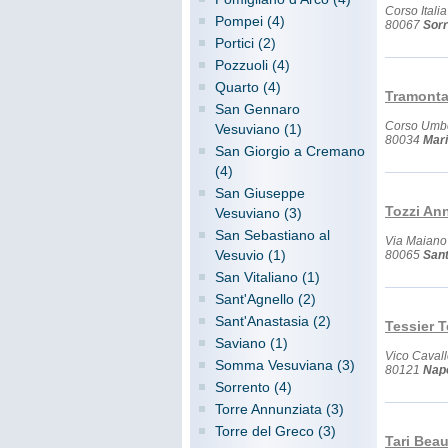
Corso Italia
Pompei (4)
80067
Sorr
Portici (2)
Pozzuoli (4)
Quarto (4)
Tramonta
San Gennaro
Corso Umbe
Vesuviano (1)
80034
Mari
San Giorgio a Cremano
(4)
San Giuseppe
Tozzi Ann
Vesuviano (3)
San Sebastiano al
Via Maiano
Vesuvio (1)
80065
Sant
San Vitaliano (1)
Sant'Agnello (2)
Sant'Anastasia (2)
Tessier T
Saviano (1)
Vico Cavall
Somma Vesuviana (3)
80121
Napo
Sorrento (4)
Torre Annunziata (3)
Torre del Greco (3)
Tari Bea