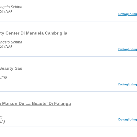
angelo Schipa
li
(NA)
Dettaglio Im
uty Center Di Manuela Cambriglia
angelo Schipa
li
(NA)
Dettaglio Im
Beauty Sas
turno
)
Dettaglio Im
a Maison De La Beaute' Di Falanga
li
Dettaglio Im
NA)