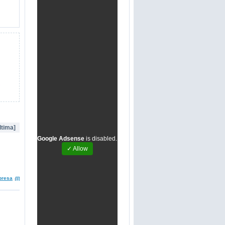
ltima]
Google Adsense
is disabled.
✓ Allow
presa