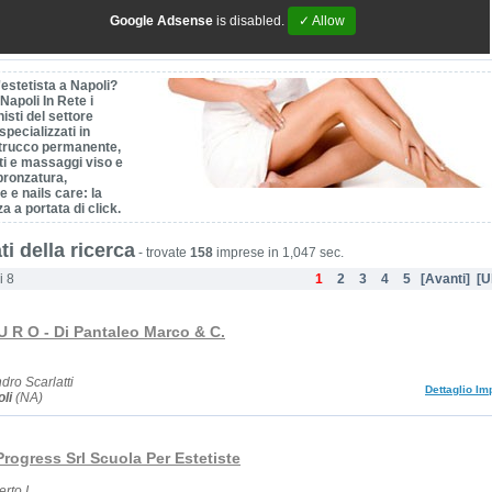
Google Adsense
is disabled.
✓ Allow
estetista a Napoli?
Napoli In Rete i
isti del settore
specializzati in
trucco permanente,
ti e massaggi viso e
bronzatura,
e e nails care: la
za a portata di click.
ti della ricerca
-
trovate
158
imprese in 1,047 sec.
i 8
1
2
3
4
5
[Avanti]
[U
 U R O - Di Pantaleo Marco & C.
dro Scarlatti
Dettaglio Im
li
(NA)
 Progress Srl Scuola Per Estetiste
rto I