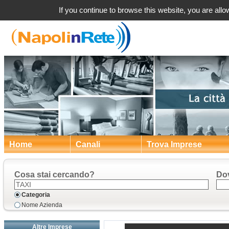
If you continue to browse this website, you are allow
Home
Canali
Trova Imprese
Cosa stai cercando?
Do
Categoria
Nome Azienda
Altre Imprese