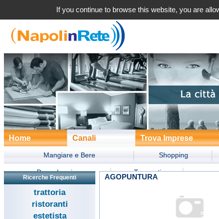
If you continue to browse this website, you are allow
Home
Canali
Trova Imprese
Mangiare e Bere
Shopping
Dove dormire
Trasporti
AGOPUNTURA
Ricerche Frequenti
Divertimento
Turismo
Form
trattoria
ristoranti
estetista