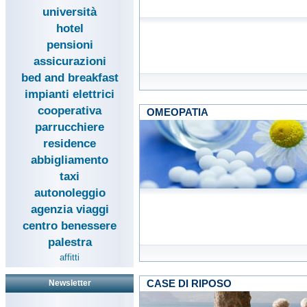
università
hotel
pensioni
assicurazioni
bed and breakfast
impianti elettrici
cooperativa
OMEOPATIA
parrucchiere
residence
abbigliamento
taxi
autonoleggio
agenzia viaggi
centro benessere
palestra
affitti
CASE DI RIPOSO
Newsletter