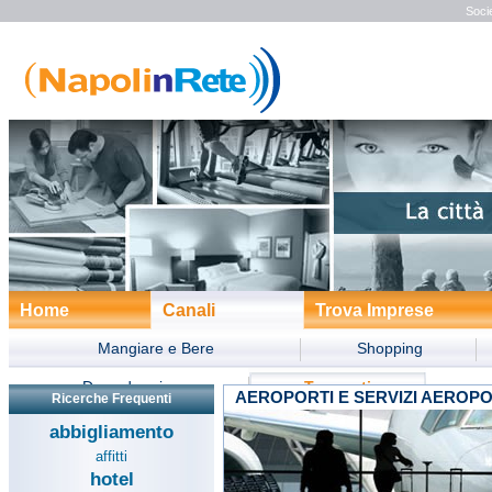
Socie
Home
Canali
Trova Imprese
Mangiare e Bere
Shopping
Dove dormire
Trasporti
AEROPORTI E SERVIZI AEROP
Ricerche Frequenti
Divertimento
Turismo
Form
abbigliamento
affitti
hotel