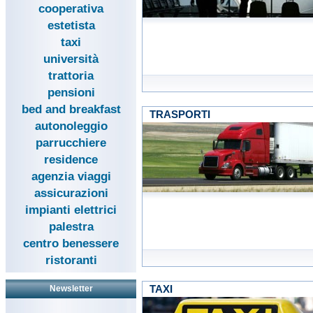
cooperativa
estetista
taxi
università
trattoria
pensioni
bed and breakfast
TRASPORTI
autonoleggio
parrucchiere
residence
agenzia viaggi
assicurazioni
impianti elettrici
palestra
centro benessere
ristoranti
TAXI
Newsletter